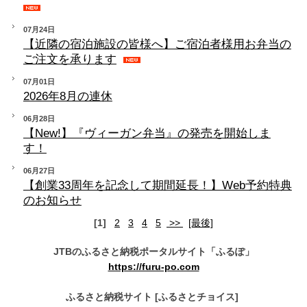
07月24日
【近隣の宿泊施設の皆様へ】ご宿泊者様用お弁当の
ご注文を承ります
07月01日
2026年8月の連休
06月28日
【New!】『ヴィーガン弁当』の発売を開始しま
す！
06月27日
【創業33周年を記念して期間延長！】Web予約特典
のお知らせ
[1]
2
3
4
5
>>
[最後]
JTBのふるさと納税ポータルサイト「ふるぽ」
https://furu-po.com
ふるさと納税サイト [ふるさとチョイス]