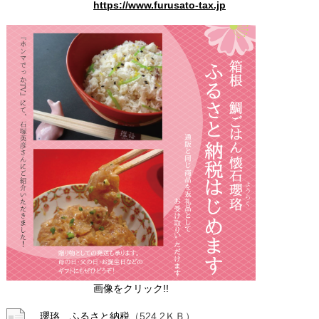
https://www.furusato-tax.jp
画像をクリック!!
瓔珞 ふるさと納税
（524.2ＫＢ）