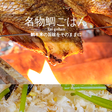
名物鯛ごはん
Tai gohan
鯛本来の旨味をそのままに