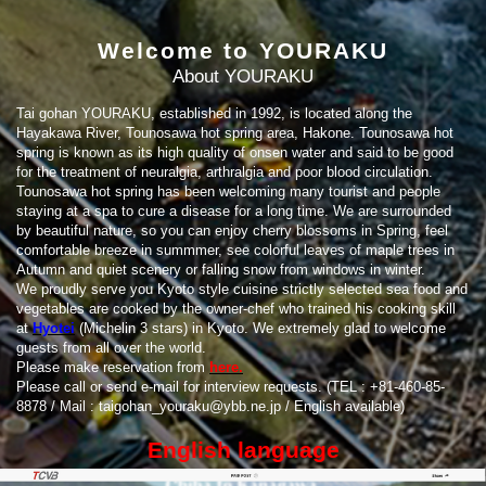
Welcome to YOURAKU
About YOURAKU
Tai gohan YOURAKU, established in 1992, is located along the
Hayakawa River, Tounosawa hot spring area, Hakone. Tounosawa hot
spring is known as its high quality of onsen water and said to be good
for the treatment of neuralgia, arthralgia and poor blood circulation.
Tounosawa hot spring has been welcoming many tourist and people
staying at a spa to cure a disease for a long time. We are surrounded
by beautiful nature, so you can enjoy cherry blossoms in Spring, feel
comfortable breeze in summmer, see colorful leaves of maple trees in
Autumn and quiet scenery or falling snow from windows in winter.
We proudly serve you Kyoto style cuisine strictly selected sea food and
vegetables are cooked by the owner-chef who trained his cooking skill
at
Hyotei
(Michelin 3 stars) in Kyoto. We extremely glad to welcome
guests from all over the world.
Please make reservation from
here.
Please call or send e-mail for interview requests. (TEL : +81-460-85-
8878 / Mail : taigohan_youraku@ybb.ne.jp / English available)
English language