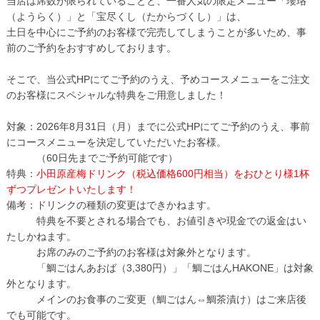
当店は席数が限られていることと、一番人気の限定メニュー「瓔珞
（ようらく）」と「宝尽くし（たからづくし）」は、
土日を中心にご予約のお客様で完売してしまうことが多いため、事
前のご予約をおすすめしております。
そこで、当公式HPにてご予約のうえ、予めコースメニューをご注文
のお客様にスペシャルな特典をご用意しました！
対象：2026年8月31日（月）までに公式HPにてご予約のうえ、事前
にコースメニューを決定していただいたお客様。
（60日先までご予約可能です）
特典：
小田原産梅ドリンク（税込価格600円相当）をおひとり様1杯
ずつプレゼントいたします！
備考：ドリンクの種類の変更はできかねます。
特典を不要とされる場合でも、お値引きや現金での返金はい
たしかねます。
お席のみのご予約のお客様は対象外となります。
「鯛ごはんあおば（3,380円）」「鯛ごはんHAKONE」は対象
外となります。
メインのお食事のご変更（鯛ごはん⇔鯛茶漬け）はご来店後
でも可能です。