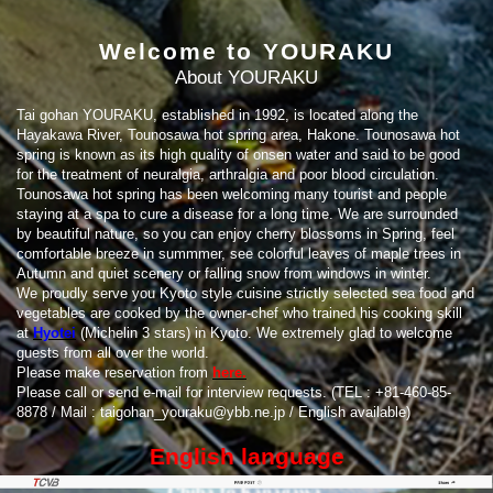
Welcome to YOURAKU
About YOURAKU
Tai gohan YOURAKU, established in 1992, is located along the
Hayakawa River, Tounosawa hot spring area, Hakone. Tounosawa hot
spring is known as its high quality of onsen water and said to be good
for the treatment of neuralgia, arthralgia and poor blood circulation.
Tounosawa hot spring has been welcoming many tourist and people
staying at a spa to cure a disease for a long time. We are surrounded
by beautiful nature, so you can enjoy cherry blossoms in Spring, feel
comfortable breeze in summmer, see colorful leaves of maple trees in
Autumn and quiet scenery or falling snow from windows in winter.
We proudly serve you Kyoto style cuisine strictly selected sea food and
vegetables are cooked by the owner-chef who trained his cooking skill
at
Hyotei
(Michelin 3 stars) in Kyoto. We extremely glad to welcome
guests from all over the world.
Please make reservation from
here.
Please call or send e-mail for interview requests. (TEL : +81-460-85-
8878 / Mail : taigohan_youraku@ybb.ne.jp / English available)
English language