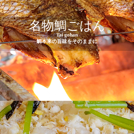
名物鯛ごはん
Tai gohan
鯛本来の旨味をそのままに