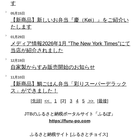
す
05月15日
【新商品】新しいお弁当『慶（Kei）』をご紹介い
たします
01月29日
メディア情報2026年1月 ”The New York Times”にて
当店が紹介されました
12月19日
自家製からすみ販売開始のお知らせ
11月10日
【新商品】鯛ごはん弁当「彩りスーパーデラック
ス」ができました！
[先頭]
<<
1
[2]
3
4
5
>>
[最後]
JTBのふるさと納税ポータルサイト「ふるぽ」
https://furu-po.com
ふるさと納税サイト [ふるさとチョイス]