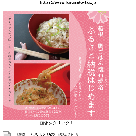
https://www.furusato-tax.jp
画像をクリック!!
瓔珞 ふるさと納税
（524.2ＫＢ）